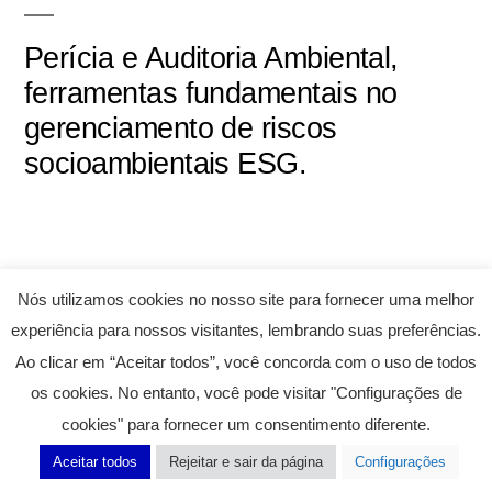
Perícia e Auditoria Ambiental,
ferramentas fundamentais no
gerenciamento de riscos
socioambientais ESG.
São muitos anos participando diretamente em fusões e
Nós utilizamos cookies no nosso site para fornecer uma melhor
aquisições, como diretor corporativo de QSMS-RS &
experiência para nossos visitantes, lembrando suas preferências.
Sustentabilidade em organizações com apetite para
Ao clicar em “Aceitar todos”, você concorda com o uso de todos
expansão global ou participando como advisor em
os cookies. No entanto, você pode visitar "Configurações de
fundos de investimento ESG. Algo tinha que aprender
cookies" para fornecer um consentimento diferente.
depois de tantos equívocos cometidos, e entre outras
Aceitar todos
Rejeitar e sair da página
Configurações
coisas a procurar estudar e investigar muito sobre os