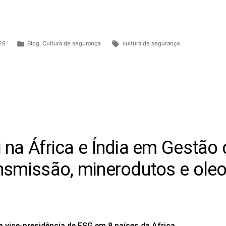
26
Blog
,
Cultura de segurança
cultura de segurança
 na África e Índia em Gestão
ansmissão, minerodutos e ole
 vice-presidência de ESG em 8 países da Africa