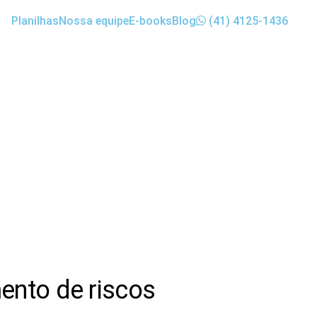
Planilhas
Nossa equipe
E-books
Blog
(41) 4125-1436
búrguer
ento de riscos