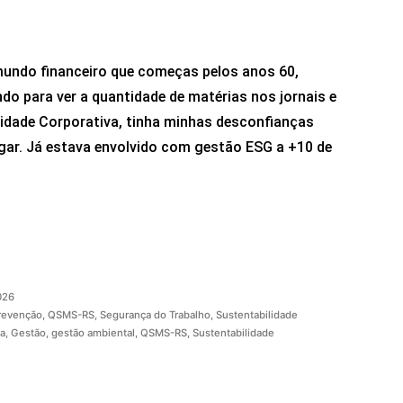
undo financeiro que começas pelos anos 60,
ndo para ver a quantidade de matérias nos jornais e
lidade Corporativa, tinha minhas desconfianças
ingar. Já estava envolvido com gestão ESG a +10 de
026
revenção
,
QSMS-RS
,
Segurança do Trabalho
,
Sustentabilidade
ça
,
Gestão
,
gestão ambiental
,
QSMS-RS
,
Sustentabilidade