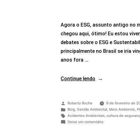
Agora o ESG, assunto antigo no m
chegou aqui, ótimo! Eu estou vive
debates sobre o ESG e Sustentabi
principalmente no Brasil se iria v
anos fora …
Continue lendo
Roberto Roche
9 de fevereiro de 2
Blog
,
Gestão Ambiental
,
Meio Ambiente
,
P
Acidentes Ambientais
,
cultura de seguran
Deixe um comentário