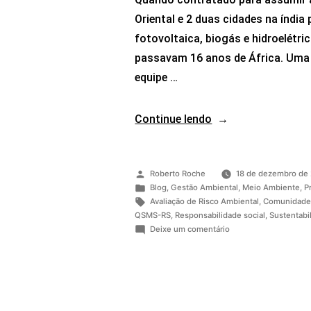
Oriental e 2 duas cidades na índia
fotovoltaica, biogás e hidroelétric
passavam 16 anos de África. Uma 
equipe …
Continue lendo
Roberto Roche
18 de dezembro de
Blog
,
Gestão Ambiental
,
Meio Ambiente
,
P
Avaliação de Risco Ambiental
,
Comunidade
QSMS-RS
,
Responsabilidade social
,
Sustentabi
Deixe um comentário