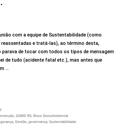
.
nião com a equipe de Sustentabilidade (como
 reassentadas e tratá-las), ao término desta,
não parava de tocar com todos os tipos de mensagem
i de tudo (acidente fatal etc.), mas antes que
em …
6
revenção
,
QSMS-RS
,
Risco SocioAmbiental
egurança
,
Gestão
,
governança
,
Sustentabilidade