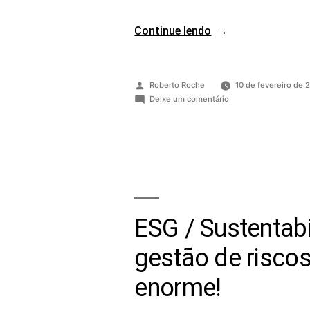
Continue lendo
Roberto Roche
10 de fevereiro de 
Deixe um comentário
ESG / Sustentab
gestão de riscos,
enorme!