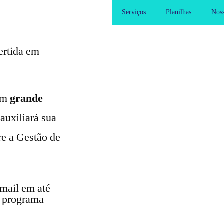
Serviços
Planilhas
Noss
ertida em
 um
grande
auxiliará sua
re a Gestão de
-mail em até
o programa