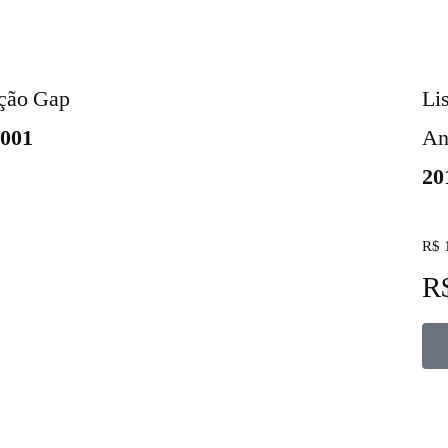
ação Gap
Li
5001
An
20
R$ 
R