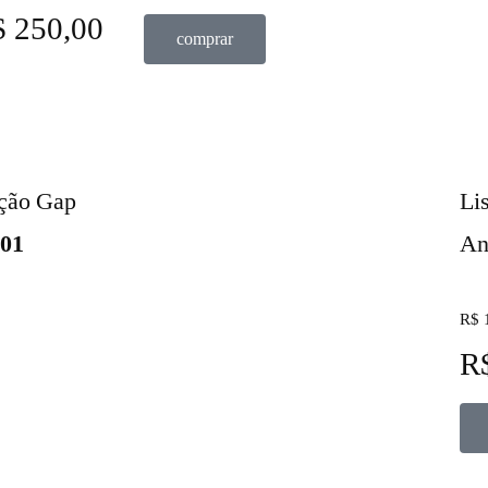
 250,00
comprar
ação Gap
Li
001
An
R$ 
R