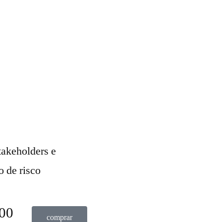
takeholders e
o de risco
00
comprar