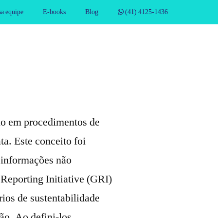
a equipe
E-books
Blog
(41) 4125-1436
do em procedimentos de
ta. Este conceito foi
 informações não
 Reporting Initiative (GRI)
rios de sustentabilidade
ão. Ao defini-los,