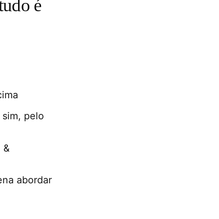
tudo é
cima
 sim, pelo
 &
ena abordar