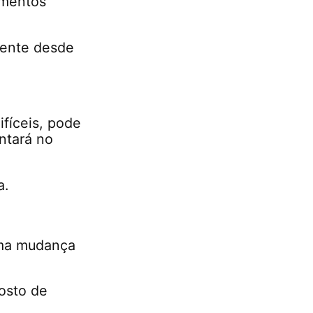
amentos
mente desde
fíceis, pode
ntará no
a.
uma mudança
osto de