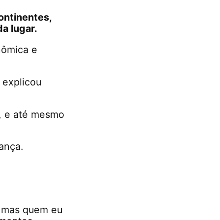
continentes,
a lugar.
nômica e
 explicou
s, e até mesmo
ança.
, mas quem eu