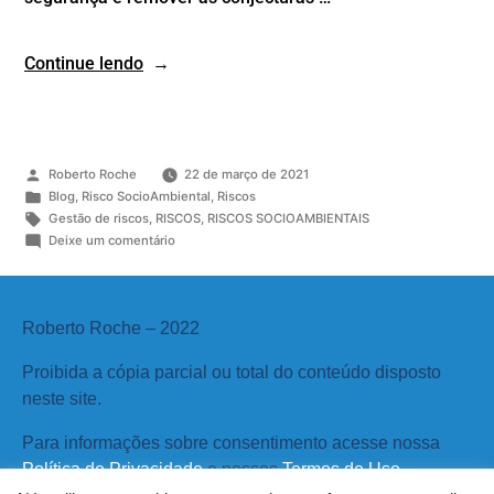
Continue lendo
Roberto Roche
22 de março de 2021
Blog
,
Risco SocioAmbiental
,
Riscos
Gestão de riscos
,
RISCOS
,
RISCOS SOCIOAMBIENTAIS
Deixe um comentário
Roberto Roche – 2022
Proibida a cópia parcial ou total do conteúdo disposto
neste site.
Para informações sobre consentimento acesse nossa
Política de Privacidade
e nossos
Termos de Uso
.