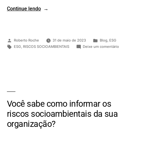
Continue lendo
Roberto Roche
31 de maio de 2023
Blog
,
ESG
ESG
,
RISCOS SOCIOAMBIENTAIS
Deixe um comentário
Você sabe como informar os
riscos socioambientais da sua
organização?