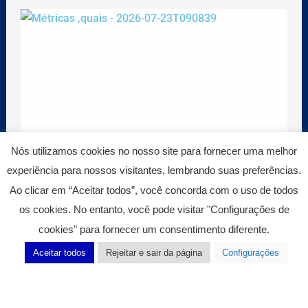
Nós utilizamos cookies no nosso site para fornecer uma melhor
experiência para nossos visitantes, lembrando suas preferências.
Ao clicar em “Aceitar todos”, você concorda com o uso de todos
EcoVadis, IKUS e SMETA: como
os cookies. No entanto, você pode visitar "Configurações de
transformar ESG em evidências reais.
cookies" para fornecer um consentimento diferente.
3 de agosto de 2026
Aceitar todos
Rejeitar e sair da página
Configurações
Acesse o Blog completo