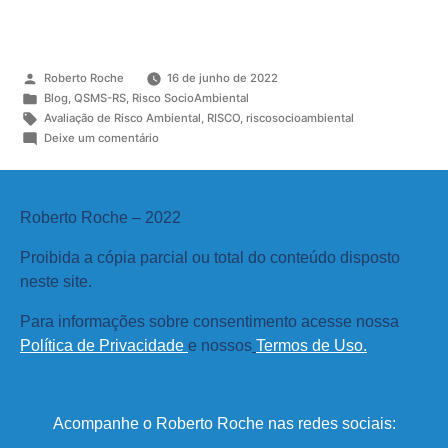
Roberto Roche
16 de junho de 2022
Blog
,
QSMS-RS
,
Risco SocioAmbiental
Avaliação de Risco Ambiental
,
RISCO
,
riscosocioambiental
Deixe um comentário
Roberto Roche – 2022
Proibida a cópia parcial ou total do conteúdo disposto
neste site.
Para informações sobre consentimento acesse nossa
Política de Privacidade
e nossos
Termos de Uso
.
Acompanhe o Roberto Roche nas redes sociais: