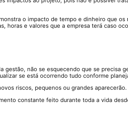
 impactos ao projeto, pois não é possível trat
demonstra o impacto de tempo e dinheiro que os
as, horas e valores que a empresa terá caso oc
a gestão, não se esquecendo que se precisa g
isualizar se está ocorrendo tudo conforme planej
novos riscos, pequenos ou grandes aparecerão.
mento constante feito durante toda a vida desd
tros, mas, por enquanto neste artigo fica o en
r risco.