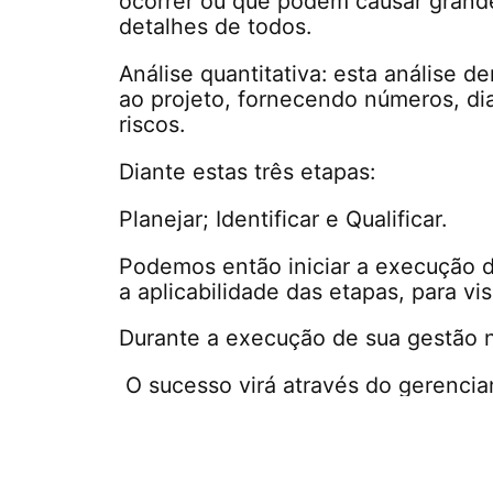
ocorrer ou que podem causar grandes
detalhes de todos.
Análise quantitativa: esta análise 
ao projeto, fornecendo números, di
riscos.
Diante estas três etapas:
Planejar; Identificar e Qualificar.
Podemos então iniciar a execução d
a aplicabilidade das etapas, para v
Durante a execução de sua gestão 
O sucesso virá através do gerencia
novos a continuação das operações
O tema tratado abrange diversos ou
que não gerenciar os riscos é o maio