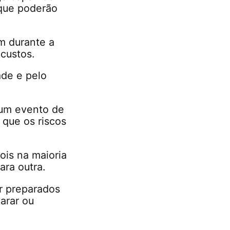
 que poderão
m durante a
custos.
ade e pelo
 um evento de
que os riscos
ois na maioria
ara outra.
ar preparados
arar ou