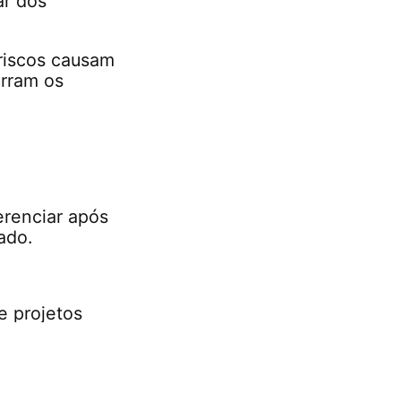
ar dos
 riscos causam
orram os
erenciar após
ado.
e projetos
tendimento de