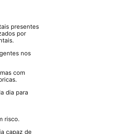
tais presentes
zados por
tais.
igentes nos
lemas com
ricas.
a dia para
 risco.
ja capaz de