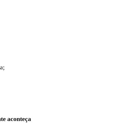
a;
nte aconteça