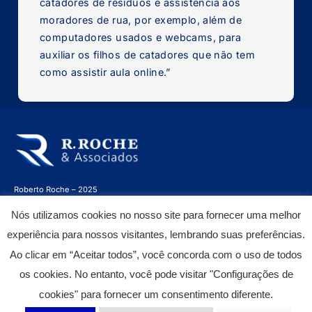
catadores de resíduos e assistência aos 
moradores de rua, por exemplo, além de 
computadores usados e webcams, para 
auxiliar os filhos de catadores que não tem 
como assistir aula online.”
Roberto Roche – 2025
Proibida a cópia parcial ou total do conteúdo disposto neste site.
Nós utilizamos cookies no nosso site para fornecer uma melhor
Para informações sobre consentimento acesse nossa
Política de
experiência para nossos visitantes, lembrando suas preferências.
Privacidade
e
Termos de Uso
.
Ao clicar em “Aceitar todos”, você concorda com o uso de todos
os cookies. No entanto, você pode visitar "Configurações de
Acompanhe Roberto Roche nas redes sociais:
cookies" para fornecer um consentimento diferente.