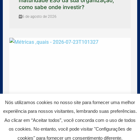
maturidade ESG da sua organização,
como sabe onde investir?
6 de agosto de 2026
Nós utilizamos cookies no nosso site para fornecer uma melhor
experiência para nossos visitantes, lembrando suas preferências.
Ao clicar em “Aceitar todos”, você concorda com o uso de todos
Sua empresa está realmente preparada
os cookies. No entanto, você pode visitar "Configurações de
para as novas auditorias ambientais?
cookies" para fornecer um consentimento diferente.