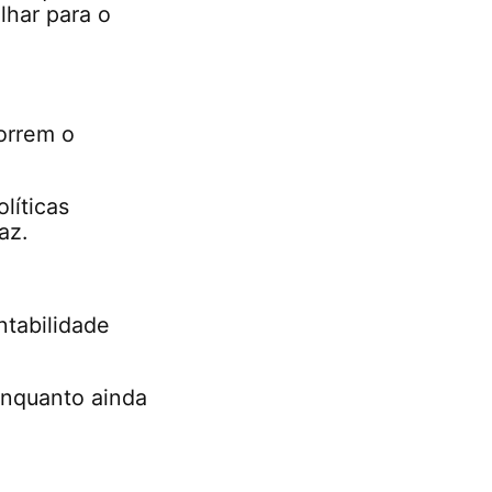
lhar para o
orrem o
líticas
az.
ntabilidade
enquanto ainda