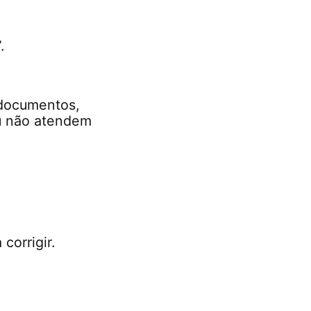
.
 documentos,
ou não atendem
corrigir.